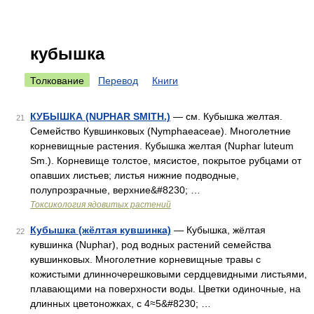
кубышка
Толкование
Перевод
Книги
КУБЫШКА (NUPHAR SMITH.)
— см. Кубышка желтая.
21
Семейство Кувшинковых (Nymphaeaceae). Многолетние
корневищные растения. Кубышка желтая (Nuphar luteum
Sm.). Корневище толстое, мясистое, покрытое рубцами от
опавших листьев; листья нижние подводные,
полупрозрачные, верхние&#8230; …
Токсикология ядовитых растений
Кубышка (жёлтая кувшинка)
— Кубышка, жёлтая
22
кувшинка (Nuphar), род водных растений семейства
кувшинковых. Многолетние корневищные травы с
кожистыми длинночерешковыми сердцевидными листьями,
плавающими на поверхности воды. Цветки одиночные, на
длинных цветоножках, с 4≈5&#8230; …