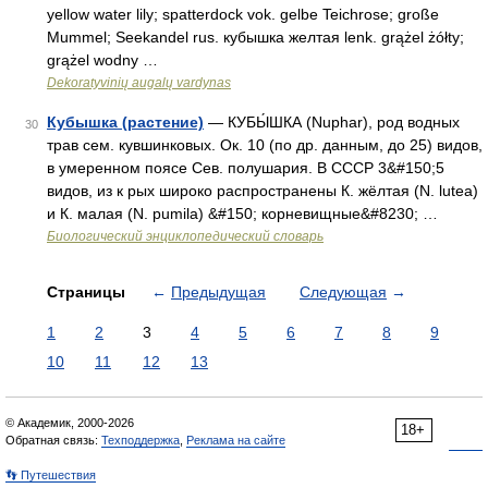
yellow water lily; spatterdock vok. gelbe Teichrose; große
Mummel; Seekandel rus. кубышка желтая lenk. grążel żółty;
grążel wodny …
Dekoratyvinių augalų vardynas
Кубышка (растение)
— КУБЫ́ШКА (Nuphar), род водных
30
трав сем. кувшинковых. Ок. 10 (по др. данным, до 25) видов,
в умеренном поясе Сев. полушария. В СССР 3&#150;5
видов, из к рых широко распространены К. жёлтая (N. lutea)
и К. малая (N. pumila) &#150; корневищные&#8230; …
Биологический энциклопедический словарь
Страницы
←
Предыдущая
Следующая
→
1
2
3
4
5
6
7
8
9
10
11
12
13
© Академик, 2000-2026
18+
Обратная связь:
Техподдержка
,
Реклама на сайте
👣 Путешествия