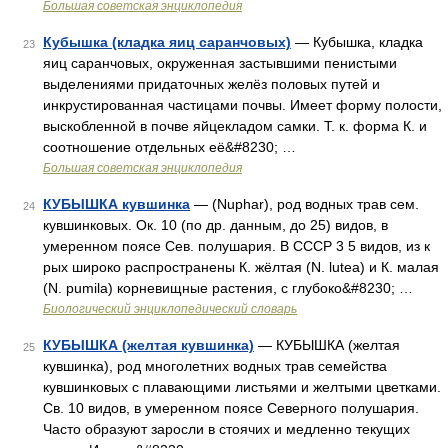
Большая советская энциклопедия
Кубышка (кладка яиц саранчовых)
— Кубышка, кладка
23
яиц саранчовых, окруженная застывшими пенистыми
выделениями придаточных желёз половых путей и
инкрустированная частицами почвы. Имеет форму полости,
выскобленной в почве яйцекладом самки. Т. к. форма К. и
соотношение отдельных её&#8230; …
Большая советская энциклопедия
КУБЫШКА кувшинка
— (Nuphar), род водных трав сем.
24
кувшинковых. Ок. 10 (по др. данным, до 25) видов, в
умеренном поясе Сев. полушария. В СССР 3 5 видов, из к
рых широко распространены К. жёлтая (N. lutea) и К. малая
(N. pumila) корневищные растения, с глубоко&#8230; …
Биологический энциклопедический словарь
КУБЫШКА (желтая кувшинка)
— КУБЫШКА (желтая
25
кувшинка), род многолетних водных трав семейства
кувшинковых с плавающими листьями и желтыми цветками.
Св. 10 видов, в умеренном поясе Северного полушария.
Часто образуют заросли в стоячих и медленно текущих