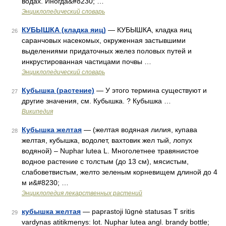
водах. Иногда&#8230; …
Энциклопедический словарь
КУБЫШКА (кладка яиц)
— КУБЫШКА, кладка яиц
26
саранчовых насекомых, окруженная застывшими
выделениями придаточных желез половых путей и
инкрустированная частицами почвы …
Энциклопедический словарь
Кубышка (растение)
— У этого термина существуют и
27
другие значения, см. Кубышка. ? Кубышка …
Википедия
Кубышка желтая
— (желтая водяная лилия, купава
28
желтая, кубышка, водолет, вахтовик жел тый, лопух
водяной) – Nuphar lutea L. Многолетнее травянистое
водное растение с толстым (до 13 см), мясистым,
слабоветвистым, желто зеленым корневищем длиной до 4
м и&#8230; …
Энциклопедия лекарственных растений
кубышка желтая
— paprastoji lūgnė statusas T sritis
29
vardynas atitikmenys: lot. Nuphar lutea angl. brandy bottle;